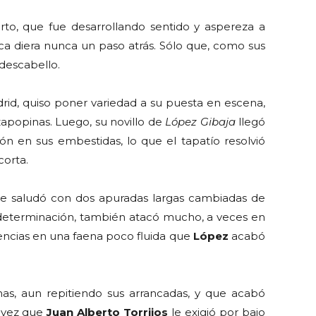
to, que fue desarrollando sentido y aspereza a
a diera nunca un paso atrás. Sólo que, como sus
descabello.
id, quiso poner variedad a su puesta en escena,
zapopinas. Luego, su novillo de
López Gibaja
llegó
ión en sus embestidas, lo que el tapatío resolvió
corta.
que saludó con dos apuradas largas cambiadas de
u determinación, también atacó mucho, a veces en
encias en una faena poco fluida que
López
acabó
nas, aun repitiendo sus arrancadas, y que acabó
 vez que
Juan Alberto Torrijos
le exigió por bajo