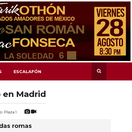
S
ESCALAFÓN
o en Madrid
to: Plaza 1
adas romas