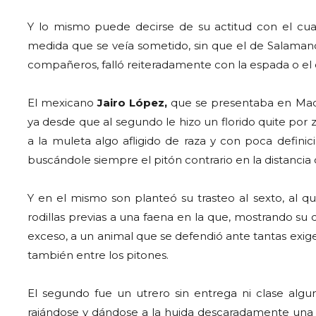
Y lo mismo puede decirse de su actitud con el cuar
medida que se veía sometido, sin que el de Salamanc
compañeros, falló reiteradamente con la espada o el 
El mexicano
Jairo López,
que se presentaba en Madr
ya desde que al segundo le hizo un florido quite por 
a la muleta algo afligido de raza y con poca definic
buscándole siempre el pitón contrario en la distancia 
Y en el mismo son planteó su trasteo al sexto, al 
rodillas previas a una faena en la que, mostrando s
exceso, a un animal que se defendió ante tantas exig
también entre los pitones.
El segundo fue un utrero sin entrega ni clase algu
rajándose y dándose a la huida descaradamente una