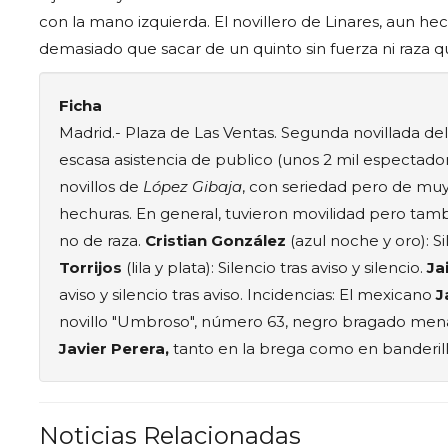
con la mano izquierda. El novillero de Linares, aun 
demasiado que sacar de un quinto sin fuerza ni raza 
Ficha
Madrid.- Plaza de Las Ventas. Segunda novillada de
escasa asistencia de publico (unos 2 mil espectado
novillos de
López Gibaja
, con seriedad pero de muy
hechuras. En general, tuvieron movilidad pero tamb
no de raza.
Cristian González
(azul noche y oro): Sil
Torrijos
(lila y plata): Silencio tras aviso y silencio.
Ja
aviso y silencio tras aviso. Incidencias: El mexicano
J
novillo "Umbroso", número 63, negro bragado menao,
Javier Perera,
tanto en la brega como en banderilla
Noticias Relacionadas