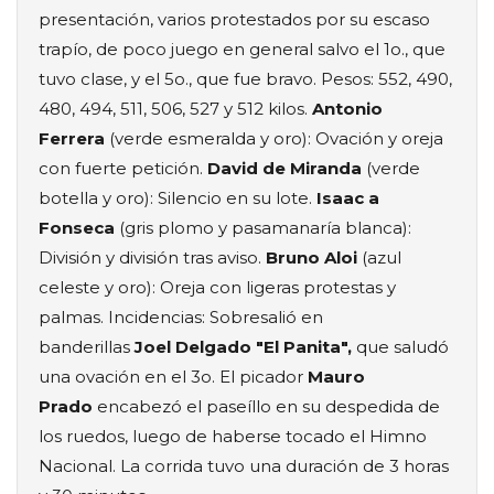
presentación, varios protestados por su escaso
trapío, de poco juego en general salvo el 1o., que
tuvo clase, y el 5o., que fue bravo. Pesos: 552, 490,
480, 494, 511, 506, 527 y 512 kilos.
Antonio
Ferrera
(verde esmeralda y oro): Ovación y oreja
con fuerte petición.
David de Miranda
(verde
botella y oro): Silencio en su lote.
Isaac a
Fonseca
(gris plomo y pasamanaría blanca):
División y división tras aviso.
Bruno Aloi
(azul
celeste y oro): Oreja con ligeras protestas y
palmas. Incidencias: Sobresalió en
banderillas
Joel Delgado "El Panita",
que saludó
una ovación en el 3o. El picador
Mauro
Prado
encabezó el paseíllo en su despedida de
los ruedos, luego de haberse tocado el Himno
Nacional. La corrida tuvo una duración de 3 horas