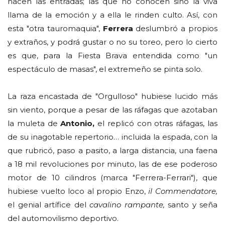
hacen las entradas; las que no conocen sino la viva
llama de la emoción y a ella le rinden culto. Así, con
esta "otra tauromaquia",
Ferrera
deslumbró a propios
y extraños, y podrá gustar o no su toreo, pero lo cierto
es que, para la Fiesta Brava entendida como "un
espectáculo de masas", el extremeño se pinta solo.
La raza encastada de "Orgulloso" hubiese lucido más
sin viento, porque a pesar de las ráfagas que azotaban
la muleta de
Antonio,
el replicó con otras ráfagas, las
de su inagotable repertorio… incluida la espada, con la
que rubricó, paso a pasito, a larga distancia, una faena
a 18 mil revoluciones por minuto, las de ese poderoso
motor de 10 cilindros (marca "Ferrera-Ferrari"), que
hubiese vuelto loco al propio Enzo,
il Commendatore,
el genial artífice del
cavalino rampante,
santo y seña
del automovilismo deportivo.