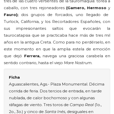
tres de las cuatro vertientes de la tauromaquia: torea a
caballo, con tres rejoneadores
(Gamero, Hermoso
y
Fauro);
dos grupos de forcados, uno llegado de
Turlock, California, y los Recortadores Españoles, con
sus impresionantes saltos que evocarán la
taurocatapsia que se practicaba hace más de tres mil
años en la antigua Creta. Como para no perdérselo, en
este momento en que la amplia estela de emoción
que dejó
Ferrera,
navega una graciosa carabela en
sentido contrario, hasta el viejo
Mare Nostrum.
Ficha
Aguascalientes, Ags.- Plaza Monumental. Décima
corrida de feria. Dos tercios de entrada, en tarde
nublada, de calor bochornoso y con algunas
ráfagas de viento. Tres toros de
Campo Real
(1o.,
2o., 3o.) y cinco de
Santa Inés
, desiguales en