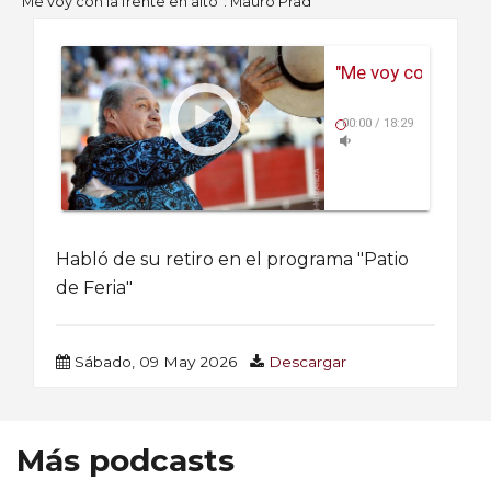
"Me voy con la frente en alto": Mauro Prad
"Me voy con la fren
-
00:00
/
18:29
Habló de su retiro en el programa "Patio
de Feria"
Sábado, 09 May 2026
Descargar
Más podcasts