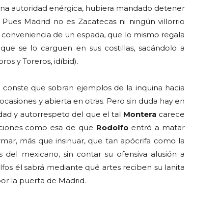
o una autoridad enérgica, hubiera mandado detener
) Pues Madrid no es Zacatecas ni ningún villorrio
r conveniencia de un espada, que lo mismo regala
que se lo carguen en sus costillas, sacándolo a
ros y Toreros, idíbid).
Y conste que sobran ejemplos de la inquina hacia
 ocasiones y abierta en otras. Pero sin duda hay en
dad y autorrespeto del que el tal
Montera
carece
icciones como esa de que
Rodolfo
entró a matar
rmar, más que insinuar, que tan apócrifa como la
s del mexicano, sin contar su ofensiva alusión a
olfos él sabrá mediante qué artes reciben su lanita
or la puerta de Madrid.