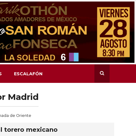
S
ESCALAFÓN
or Madrid
ornada de Oriente
 al torero mexicano