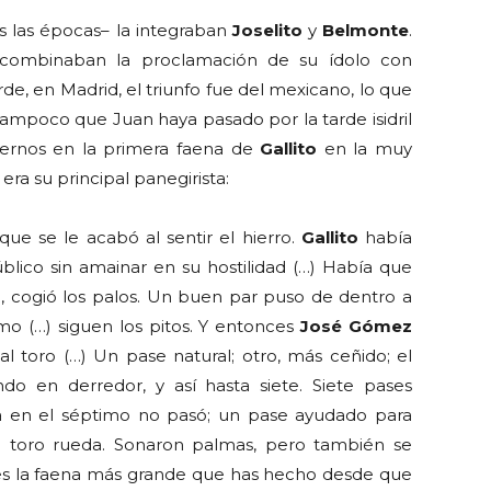
s las épocas– la integraban
Joselito
y
Belmonte
.
 y combinaban la proclamación de su ídolo con
de, en Madrid, el triunfo fue del mexicano, lo que
tampoco que Juan haya pasado por la tarde isidril
enernos en la primera faena de
Gallito
en la muy
era su principal panegirista:
que se le acabó al sentir el hierro.
Gallito
había
úblico sin amainar en su hostilidad (…) Había que
o, cogió los palos. Un buen par puso de dentro a
mo (…) siguen los pitos. Y entonces
José Gómez
al toro (…) Un pase natural; otro, más ceñido; el
ando en derredor, y así hasta siete. Siete pases
Ya en el séptimo no pasó; un pase ayudado para
el toro rueda. Sonaron palmas, pero también se
 es la faena más grande que has hecho desde que