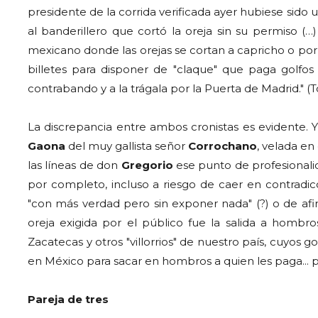
presidente de la corrida verificada ayer hubiese sid
al banderillero que cortó la oreja sin su permiso (…
mexicano donde las orejas se cortan a capricho o po
billetes para disponer de "claque" que paga golfos 
contrabando y a la trágala por la Puerta de Madrid." (To
La discrepancia entre ambos cronistas es evidente. 
Gaona
del muy gallista señor
Corrochano
, velada en
las líneas de don
Gregorio
ese punto de profesionali
por completo, incluso a riesgo de caer en contrad
"con más verdad pero sin exponer nada" (?) o de afi
oreja exigida por el público fue la salida a hombro
Zacatecas y otros "villorrios" de nuestro país, cuyos g
en México para sacar en hombros a quien les paga... p
Pareja de tres