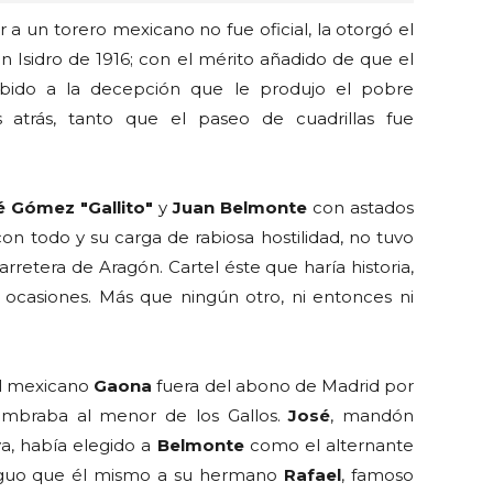
a un torero mexicano no fue oficial, la otorgó el
an Isidro de 1916; con el mérito añadido de que el
ebido a la decepción que le produjo el pobre
atrás, tanto que el paseo de cuadrillas fue
 Gómez "Gallito"
y
Juan Belmonte
con astados
n todo y su carga de rabiosa hostilidad, no tuvo
rretera de Aragón. Cartel éste que haría historia,
 ocasiones. Más que ningún otro, ni entonces ni
al mexicano
Gaona
fuera del abono de Madrid por
mbraba al menor de los Gallos.
José
, mandón
va, había elegido a
Belmonte
como el alternante
iguo que él mismo a su hermano
Rafael
, famoso