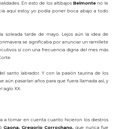
lidades. En esto de los altibajos
Belmonte
no le
cía aquí estoy yo podía poner boca abajo a todo
la soleada tarde de mayo. Lejos aún la idea de
primavera se significaba por anunciar un ramillete
secutivos sí con una frecuencia digna del mes más
Corte.
el santo labrador. Y con la pasión taurina de los
ue aún pasarían años para que fuera llamada así, y
 siglo XX.
era a tomar en cuenta cuanto hicieron los diestros
ió
Gaona. Gregorio Corrochano,
que nunca fue