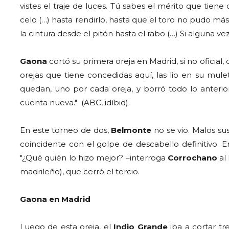
vistes el traje de luces. Tú sabes el mérito que tien
celo (…) hasta rendirlo, hasta que el toro no pudo más
la cintura desde el pitón hasta el rabo (…) Si alguna v
Gaona
cortó su primera oreja en Madrid, si no oficial,
orejas que tiene concedidas aquí, las lio en su mul
quedan, uno por cada oreja, y borró todo lo anterior
cuenta nueva." (ABC, idíbid).
En este torneo de dos,
Belmonte
no se vio. Malos sus
coincidente con el golpe de descabello definitivo. E
"¿Qué quién lo hizo mejor? –interroga
Corrochano
al
madrileño), que cerró el tercio.
Gaona en Madrid
Luego de esta oreja, el
Indio Grande
iba a cortar tr