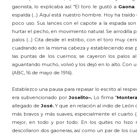
gaonista, lo explicaba así: "El toro le gustó a
Gaona
.
espalda (…) Aquí está nuestro hombre. Hoy ha traído
poco uso. Sus lances con el capote a la espada son 
hurtar el pecho, en movimiento natural. Se arrodilla pa
palos (…) Cita desde el estribo, con el toro muy ce
cuadrando en la misma cabeza y estableciendo ese par
las puntas de los cuernos; se cayeron los palos al
aguantando mucho, volvió y los dejó en lo alto. Con un 
(ABC, 16 de mayo de 1916).
Establezco una pausa para repasar lo escrito al respe
era subvencionado por
Joselito–.
Lo firma "
Montera
allegado de
José.
Y que en relación al indio de León d
más bravos y más suaves, especialmente el cuarto (…
mejor, en todo y por todo. En los quites no hizo
descollaron dos gaoneras, así como un par de los cua