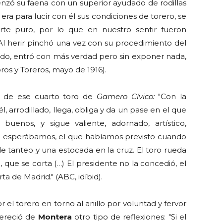
zó su faena con un superior ayudado de rodillas
era para lucir con él sus condiciones de torero, se
arte puro, por lo que en nuestro sentir fueron
Al herir pinchó una vez con su procedimiento del
do, entró con más verdad pero sin exponer nada,
ros y Toreros, mayo de 1916).
o
de ese cuarto toro de
Gamero Cívico:
"Con la
l, arrodillado, llega, obliga y da un pase en el que
uenos, y sigue valiente, adornado, artístico,
 esperábamos, el que habíamos previsto cuando
 tanteo y una estocada en la cruz. El toro rueda
que se corta (…) El presidente no la concedió, el
rta de Madrid." (ABC, idíbid).
el torero en torno al anillo por voluntad y fervor
mereció de
Montera
otro tipo de reflexiones: "Si el