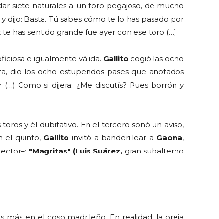
e dar siete naturales a un toro pegajoso, de mucho
 y dijo: Basta. Tú sabes cómo te lo has pasado por
ez te has sentido grande fue ayer con ese toro (…)
 oficiosa e igualmente válida.
Gallito
cogió las ocho
eta, dio los ocho estupendos pases que anotados
 (…) Como si dijera: ¿Me discutís? Pues borrón y
 toros y él dubitativo. En el tercero sonó un aviso,
n el quinto,
Gallito
invitó a banderillear a
Gaona
,
 lector–:
"Magritas" (Luis Suárez,
gran subalterno
es más en el coso madrileño. En realidad, la oreja