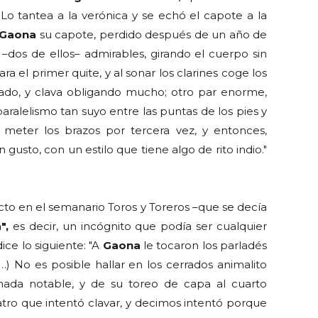
 Lo tantea a la verónica y se echó el capote a la
Gaona
su capote, perdido después de un año de
–dos de ellos– admirables, girando el cuerpo sin
ra el primer quite, y al sonar los clarines coge los
rrado, y clava obligando mucho; otro par enorme,
alelismo tan suyo entre las puntas de los pies y
 meter los brazos por tercera vez, y entonces,
gusto, con un estilo que tiene algo de rito indio."
cto en el semanario Toros y Toreros –que se decía
",
es decir, un incógnito que podía ser cualquier
ice lo siguiente: "A
Gaona
le tocaron los parladés
) No es posible hallar en los cerrados animalito
 nada notable, y de su toreo de capa al cuarto
tro que intentó clavar, y decimos intentó porque