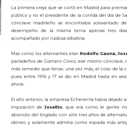
La primera oreja que se cortó en Madrid para premiar 
público y no el presidente de la corrida del día de S
cónclave madrileño se encontraba soliviantado d
desempeño de la misma terna apenas tres días 
acompañado por ruidosa silbatina.
Mas como los alternantes eran
Rodolfo Gaona, José
parladeños de
Gamero Cívico,
ese mismo cónclave, co
más remedio que llenar, una vez más, el coso de la ca
pues entre 1916 y 17 se dio en Madrid hasta en seis
ahora.
El año anterior, la empresa Echeverría había dejado 
imposición de
Joselito
, que era como le gente no
absoluto del tinglado con sólo tres años de alternati
idóneo y solamente admitía como espada más ant