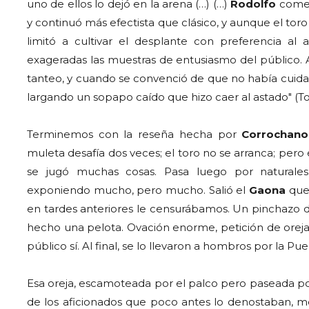
uno de ellos lo dejó en la arena (…) (…)
Rodolfo
comen
y continuó más efectista que clásico, y aunque el toro 
limitó a cultivar el desplante con preferencia al 
exageradas las muestras de entusiasmo del público. 
tanteo, y cuando se convenció de que no había cuida
largando un sopapo caído que hizo caer al astado" (To
Terminemos con la reseña hecha por
Corrochan
muleta desafía dos veces; el toro no se arranca; pero é
se jugó muchas cosas. Pasa luego por naturales b
exponiendo mucho, pero mucho. Salió el
Gaona
que
en tardes anteriores le censurábamos. Un pinchazo de
hecho una pelota. Ovación enorme, petición de oreja, 
público sí. Al final, se lo llevaron a hombros por la Pue
Esa oreja, escamoteada por el palco pero paseada por 
de los aficionados que poco antes lo denostaban, 