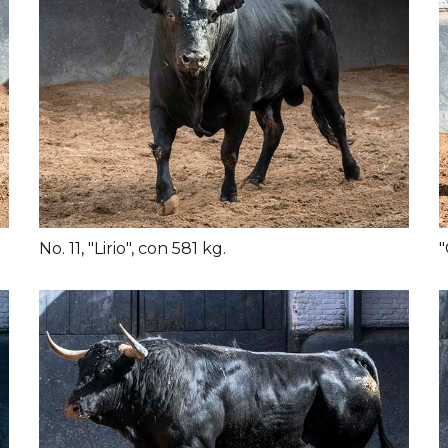
No. 11, "Lirio", con 581 kg.
"