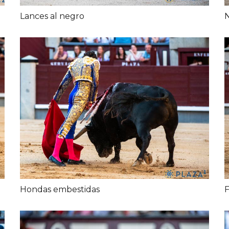
Lances al negro
N
Hondas embestidas
F