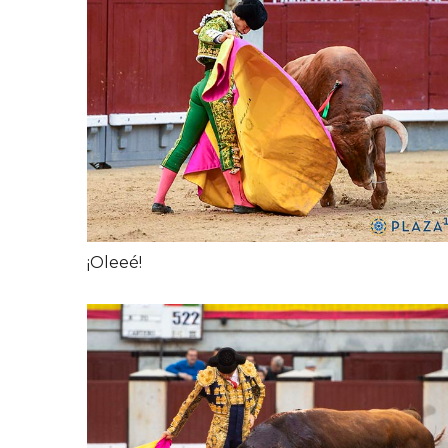
¡Oleeé!