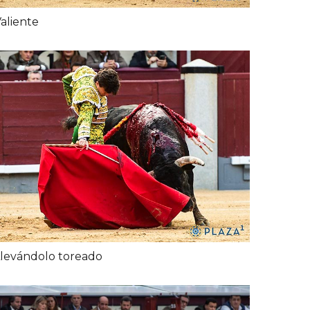
aliente
levándolo toreado