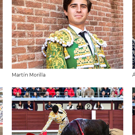
Martín Morilla
Á