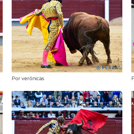
Por verónicas
F