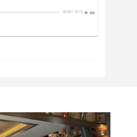
-
00:00
/
22:12