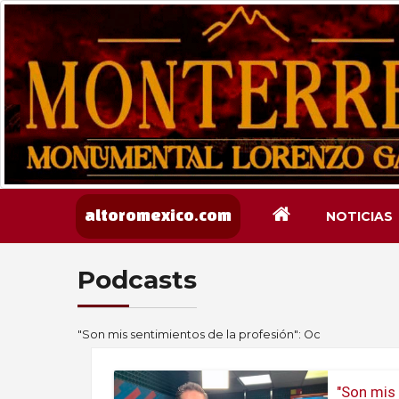
NOTICIAS
altoromexico.com
Podcasts
"Son mis sentimientos de la profesión": Oc
"Son mis 