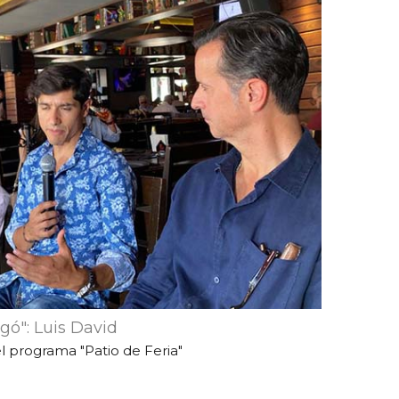
gó": Luis David
 programa "Patio de Feria"