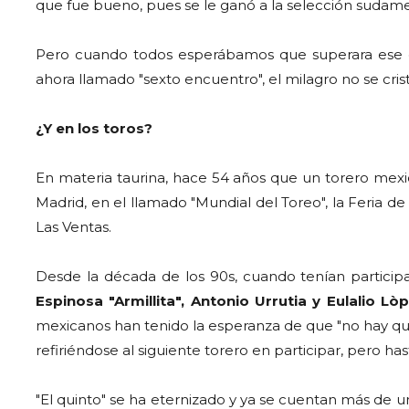
que fue bueno, pues se le ganó a la selección sudame
Pero cuando todos esperábamos que superara ese qui
ahora llamado "sexto encuentro", el milagro no se crist
¿Y en los toros?
En materia taurina, hace 54 años que un torero mex
Madrid, en el llamado "Mundial del Toreo", la Feria de
Las Ventas.
Desde la década de los 90s, cuando tenían partic
Espinosa "Armillita", Antonio Urrutia y Eulalio Lò
mexicanos han tenido la esperanza de que "no hay quin
refiriéndose al siguiente torero en participar, pero has
"El quinto" se ha eternizado y ya se cuentan más de un