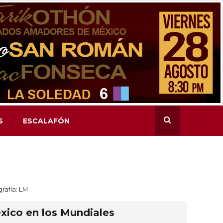
S
ESCALAFÓN
grafía: LM
éxico en los Mundiales