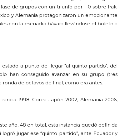
ase de grupos con un triunfo por 1-0 sobre Irak.
 México y Alemania protagonizaron un emocionante
es con la escuadra bávara llevándose el boleto a
 estado a punto de llegar "al quinto partido", del
 solo han conseguido avanzar en su grupo (tres
la ronda de octavos de final, como era antes.
Francia 1998, Corea-Japón 2002, Alemania 2006,
 año, 48 en total, esta instancia quedó definida
í logró jugar ese “quinto partido”, ante Ecuador y