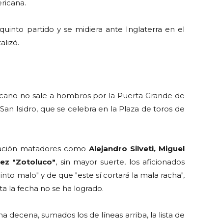
ricana.
nto partido y se midiera ante Inglaterra en el
alizó.
icano no sale a hombros por la Puerta Grande de
 San Isidro, que se celebra en la Plaza de toros de
ipación matadores como
Alejandro Silveti, Miguel
pez "Zotoluco"
, sin mayor suerte, los aficionados
to malo" y de que "este sí cortará la mala racha",
ta la fecha no se ha logrado.
a decena, sumados los de líneas arriba, la lista de