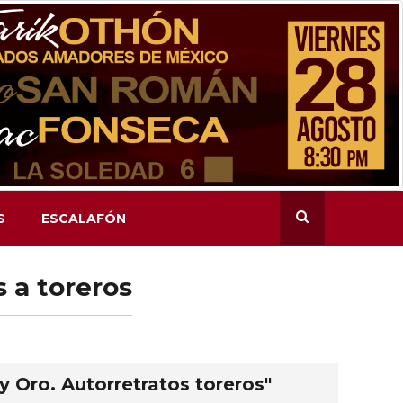
S
ESCALAFÓN
s a toreros
y Oro. Autorretratos toreros"