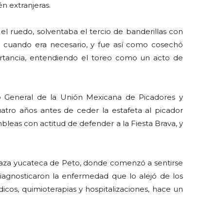
n extranjeras.
l ruedo, solventaba el tercio de banderillas con
jo cuando era necesario, y fue así como cosechó
ortancia, entendiendo el toreo como un acto de
o General de la Unión Mexicana de Picadores y
uatro años antes de ceder la estafeta al picador
bleas con actitud de defender a la Fiesta Brava, y
plaza yucateca de Peto, donde comenzó a sentirse
 diagnosticaron la enfermedad que lo alejó de los
cos, quimioterapias y hospitalizaciones, hace un