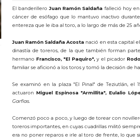
El banderillero
Juan Ramón Saldaña
falleció hoy e
cáncer de esófago que lo mantuvo inactivo durante
entereza que le iba al toro, a lo largo de más de 25 a
Juan Ramón Saldaña Acosta
nació en esta capital 
dinastía de toreros, de la que también forman parte
hermano
Francisco, "El Paquiro",
y el picador
Rodo
familiar se aficionó a los toros y tomó la decisión de h
Se examinó en la plaza "El Pinal" de Teziutlán, el
actuaron
Miguel Espinosa "Armillita", Eulalio Ló
Garfias.
Comenzó poco a poco, y luego de torear con novillero
toreros importantes, en cuyas cuadrillas militó siempr
era no poner reparos e irle al toro de frente, lo que s