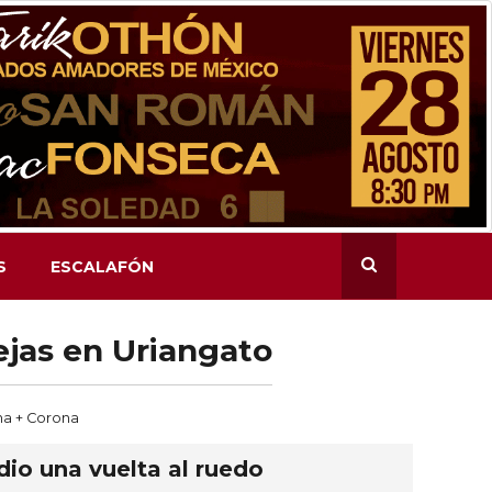
S
ESCALAFÓN
ejas en Uriangato
rona + Corona
dio una vuelta al ruedo