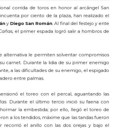
ional corrida de toros en honor al arcángel San
ncuenta por ciento de la plaza, han realizado el
mán
y
Diego San Román
. Al final del festejo y ente
Cañas,
el primer espada logró salir a hombros de
 de alternativa le permiten solventar compromisos
u carnet. Durante la lidia de su primer enemigo
e, a las dificultades de su enemigo, el espigado
urladero entre palmas.
ensionó el toreo con el percal, aguantando las
ñas
. Durante el último tercio inició su faena con
rmar la embestida; por ello, llegó el toreo de
on a los tendidos, máxime que las tandas fueron
 recorrió el anillo con las dos orejas y bajo el