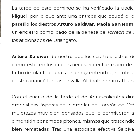
La tarde de este domingo se ha verificado la tradic
Miguel, por lo que ante una entrada que ocupó el ci
paseíllo los diestros
Arturo Saldívar, Paola San Ro
un encierro complicado de la dehesa de
Torreón de 
los aficionados de Uriangato.
Arturo Saldívar
demostró
que los casi tres lustros
como éste, en los que es necesario echar mano de s
hubo de plantear una faena muy entendida; no obstant
diestro arrancó tandas de valía. Al final se retiro al b
Con el cuarto de la tarde el de Aguascalientes dim
embestidas ásperas del ejemplar de
Torreón de Ca
muletazos muy bien pensados que le permitieron aho
dimensión por ambos pitones, mismos que trascendier
bien rematadas. Tras una estocada efectiva Saldívar