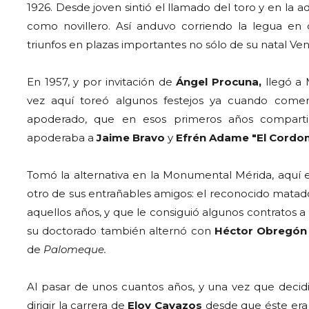
1926. Desde joven sintió el llamado del toro y en la 
como novillero. Así anduvo corriendo la legua en
triunfos en plazas importantes no sólo de su natal Ve
En 1957, y por invitación de
Ángel Procuna,
llegó a 
vez aquí toreó algunos festejos ya cuando comen
apoderado, que en esos primeros años compart
apoderaba a
Jaime Bravo
y
Efrén Adame "El Cordo
Tomó la alternativa en la Monumental Mérida, aquí 
otro de sus entrañables amigos: el reconocido mata
aquellos años, y que le consiguió algunos contratos a 
su doctorado también alternó con
Héctor Obregó
de
Palomeque.
Al pasar de unos cuantos años, y una vez que decidi
dirigir la carrera de
Eloy Cavazos
desde que éste era u