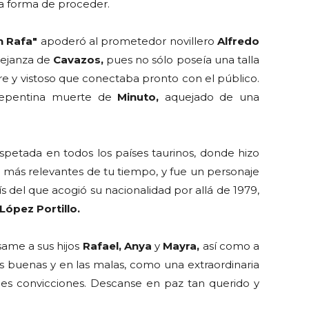
a forma de proceder.
n Rafa"
apoderó al prometedor novillero
Alfredo
mejanza de
Cavazos,
pues no sólo poseía una talla
re y vistoso que conectaba pronto con el público.
repentina muerte de
Minuto,
aquejado de una
etada en todos los países taurinos, donde hizo
 más relevantes de tu tiempo, y fue un personaje
s del que acogió su nacionalidad por allá de 1979,
López Portillo.
ame a sus hijos
Rafael,
Anya
y
Mayra,
así como a
as buenas y en las malas, como una extraordinaria
es convicciones. Descanse en paz tan querido y