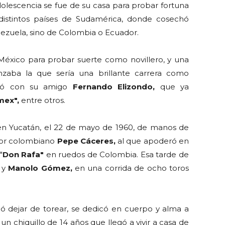
adolescencia se fue de su casa para probar fortuna
 distintos países de Sudamérica, donde cosechó
nezuela, sino de Colombia o Ecuador.
México para probar suerte como novillero, y una
zaba la que sería una brillante carrera como
ió con su amigo
Fernando Elizondo,
que ya
mex",
entre otros.
en Yucatán, el 22 de mayo de 1960, de manos de
dor colombiano
Pepe Cáceres,
al que apoderó en
"
Don Rafa"
en ruedos de Colombia. Esa tarde de
n
y
Manolo Gómez,
en una corrida de ocho toros
ó dejar de torear, se dedicó en cuerpo y alma a
n chiquillo de 14 años que llegó a vivir a casa de