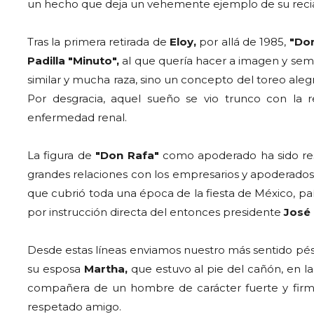
un hecho que deja un vehemente ejemplo de su reci
Tras la primera retirada de
Eloy,
por allá de 1985,
"Do
Padilla "Minuto",
al que quería hacer a imagen y se
similar y mucha raza, sino un concepto del toreo aleg
Por desgracia, aquel sueño se vio trunco con la 
enfermedad renal.
La figura de
"Don Rafa"
como apoderado ha sido resp
grandes relaciones con los empresarios y apoderados
que cubrió toda una época de la fiesta de México, paí
por instrucción directa del entonces presidente
José 
Desde estas líneas enviamos nuestro más sentido pés
su esposa
Martha,
que estuvo al pie del cañón, en l
compañera de un hombre de carácter fuerte y firm
respetado amigo.