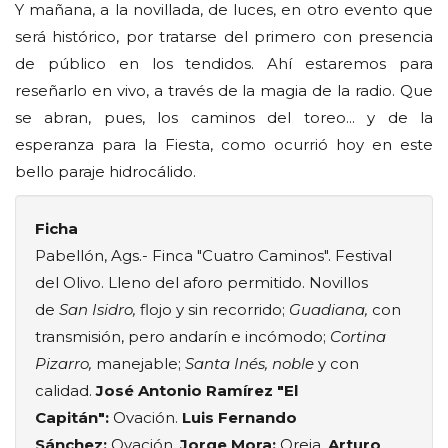
Y mañana, a la novillada, de luces, en otro evento que
será histórico, por tratarse del primero con presencia
de público en los tendidos. Ahí estaremos para
reseñarlo en vivo, a través de la magia de la radio. Que
se abran, pues, los caminos del toreo... y de la
esperanza para la Fiesta, como ocurrió hoy en este
bello paraje hidrocálido.
Ficha
Pabellón, Ags.- Finca "Cuatro Caminos". Festival
del Olivo. Lleno del aforo permitido. Novillos
de
San Isidro,
flojo y sin recorrido;
Guadiana,
con
transmisión, pero andarín e incómodo;
Cortina
Pizarro,
manejable;
Santa Inés, noble
y con
calidad.
José Antonio Ramírez "El
Capitán":
Ovación.
Luis Fernando
Sánchez:
Ovación.
Jorge Mora:
Oreja.
Arturo