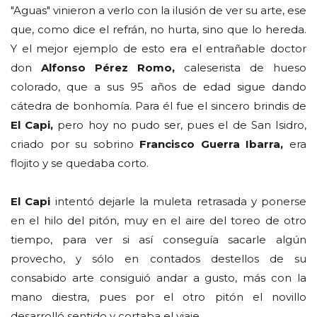
"Aguas" vinieron a verlo con la ilusión de ver su arte, ese
que, como dice el refrán, no hurta, sino que lo hereda.
Y el mejor ejemplo de esto era el entrañable doctor
don
Alfonso Pérez Romo,
caleserista de hueso
colorado, que a sus 95 años de edad sigue dando
cátedra de bonhomía. Para él fue el sincero brindis de
El Capi,
pero hoy no pudo ser, pues el de San Isidro,
criado por su sobrino
Francisco Guerra Ibarra,
era
flojito y se quedaba corto.
El Capi
intentó dejarle la muleta retrasada y ponerse
en el hilo del pitón, muy en el aire del toreo de otro
tiempo, para ver si así conseguía sacarle algún
provecho, y sólo en contados destellos de su
consabido arte consiguió andar a gusto, más con la
mano diestra, pues por el otro pitón el novillo
desarrolló sentido y cortaba el viaje.